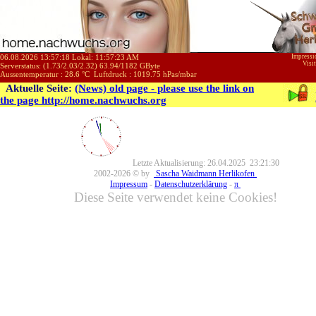
06.08.2026 13:57:18 Lokal:
11:57:23 AM
Impress
Visi
Serverstatus: (
1.73
/
2.03
/
2.32
)
63.94
/
1182
GByte
Aussentemperatur :
28.6
°C
Luftdruck :
1019.75
hPas/mbar
Aktuelle Seite:
(News) old page - please use the link on
the page http://home.nachwuchs.org
Letzte Aktualisierung: 26.04.2025 23:21:30
2002-2026 © by
Sascha Waidmann Herlikofen
Impressum
-
Datenschutzerklärung
-
π
Diese Seite verwendet keine Cookies!