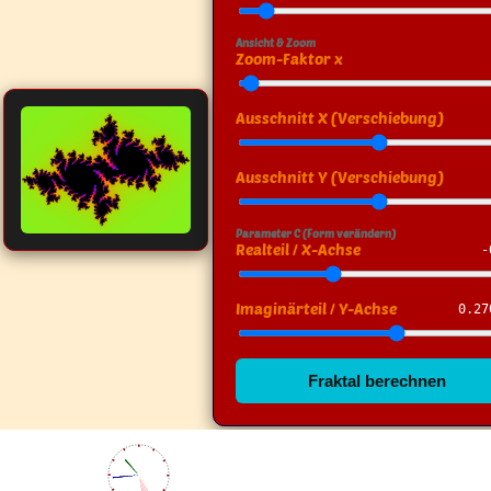
Ansicht & Zoom
Zoom-Faktor
x
Ausschnitt X (Verschiebung)
Ausschnitt Y (Verschiebung)
Parameter C (Form verändern)
Realteil / X-Achse
-
Imaginärteil / Y-Achse
0.27
Fraktal berechnen