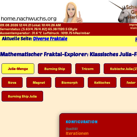
09.08.2026 12:44:21 Lokal:
10:44:26 AM
Impre
Visit
Serverstatus: (
5.63
/
4.76
/
4.82
)
65.38
/
1120.5
GByte
Aussentemperatur :
31.6
°C
Luftdruck :
1019.75
hPas/mbar
Aktuelle Seite:
Diverse Fraktale
Mathematischer Fraktal-Explorer: Klassisches Julia-F
Julia-Menge
Burning Ship
Tricorn
Kubische Julia (Z
Nova
Magnet
Biomorph
Keltisches
Feder
Burning Ship Julia
KONFIGURATION
Qualität
Iterationen