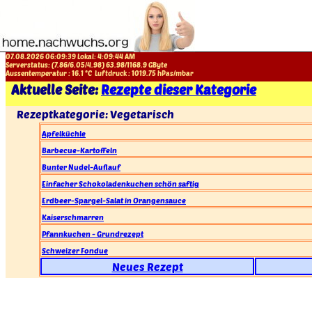
07.08.2026 06:09:39 Lokal:
4:09:45 AM
Serverstatus: (
7.86
/
6.05
/
4.98
)
63.98
/
1168.9
GByte
Aussentemperatur :
16.1
°C
Luftdruck :
1019.75
hPas/mbar
Aktuelle Seite:
Rezepte dieser Kategorie
Rezeptkategorie: Vegetarisch
Apfelküchle
Barbecue-Kartoffeln
Bunter Nudel-Auflauf
Einfacher Schokoladenkuchen schön saftig
Erdbeer-Spargel-Salat in Orangensauce
Kaiserschmarren
Pfannkuchen - Grundrezept
Schweizer Fondue
Neues Rezept