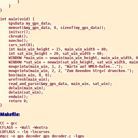
Makefile:
CC = gcc

CFLAGS = -Wall -Wextra

LDFLAGS = -lm -lncurses

#gcc -o gps_decoder gps_decoder.c -lgps
