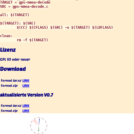
TARGET = gps-nmea-decode

SRC = gps-nmea-decode.c

all: $(TARGET)

$(TARGET): $(SRC)

        $(CC) $(CFLAGS) $(SRC) -o $(TARGET) $(LDFLAGS)

clean:

        rm -f $(TARGET)
Lizenz
GPL V3 oder neuer
Download
Format
tar.xz
LINK
Format
zip
LINK
aktualisierte Version V0.7
Format
tar.xz
LINK
Format
zip
LINK