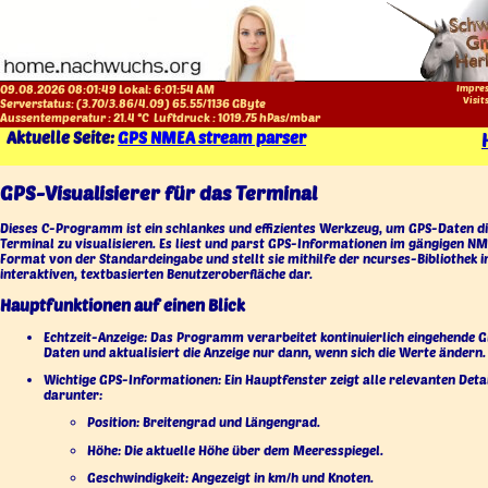
09.08.2026 08:01:49 Lokal:
6:01:55 AM
Impres
Visit
Serverstatus: (
3.70
/
3.86
/
4.09
)
65.55
/
1136
GByte
Aussentemperatur :
21.4
°C
Luftdruck :
1019.75
hPas/mbar
Aktuelle Seite:
GPS NMEA stream parser
GPS-Visualisierer für das Terminal
Dieses C-Programm ist ein schlankes und effizientes Werkzeug, um GPS-Daten di
Terminal zu visualisieren. Es liest und parst GPS-Informationen im gängigen N
Format von der Standardeingabe und stellt sie mithilfe der ncurses-Bibliothek i
interaktiven, textbasierten Benutzeroberfläche dar.
Hauptfunktionen auf einen Blick
Echtzeit-Anzeige: Das Programm verarbeitet kontinuierlich eingehende 
Daten und aktualisiert die Anzeige nur dann, wenn sich die Werte ändern.
Wichtige GPS-Informationen: Ein Hauptfenster zeigt alle relevanten Detai
darunter:
Position: Breitengrad und Längengrad.
Höhe: Die aktuelle Höhe über dem Meeresspiegel.
Geschwindigkeit: Angezeigt in km/h und Knoten.